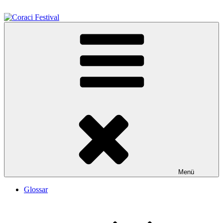
Zum
Inhalt
springen
Coraci Festival
Festival Contre le Racisme Lüneburg
Menü
Glossar