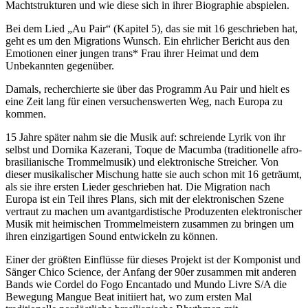
Machtstrukturen und wie diese sich in ihrer Biographie abspielen.
Bei dem Lied „Au Pair“ (Kapitel 5), das sie mit 16 geschrieben hat,
geht es um den Migrations Wunsch. Ein ehrlicher Bericht aus den
Emotionen einer jungen trans* Frau ihrer Heimat und dem
Unbekannten gegenüber.
Damals, recherchierte sie über das Programm Au Pair und hielt es
eine Zeit lang für einen versuchenswerten Weg, nach Europa zu
kommen.
15 Jahre später nahm sie die Musik auf: schreiende Lyrik von ihr
selbst und Dornika Kazerani, Toque de Macumba (traditionelle afro-
brasilianische Trommelmusik) und elektronische Streicher. Von
dieser musikalischer Mischung hatte sie auch schon mit 16 geträumt,
als sie ihre ersten Lieder geschrieben hat. Die Migration nach
Europa ist ein Teil ihres Plans, sich mit der elektronischen Szene
vertraut zu machen um avantgardistische Produzenten elektronischer
Musik mit heimischen Trommelmeistern zusammen zu bringen um
ihren einzigartigen Sound entwickeln zu können.
Einer der größten Einflüsse für dieses Projekt ist der Komponist und
Sänger Chico Science, der Anfang der 90er zusammen mit anderen
Bands wie Cordel do Fogo Encantado und Mundo Livre S/A die
Bewegung Mangue Beat initiiert hat, wo zum ersten Mal