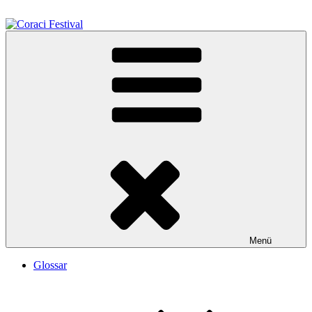
Zum
Inhalt
springen
Coraci Festival
Festival Contre le Racisme Lüneburg
Menü
Glossar