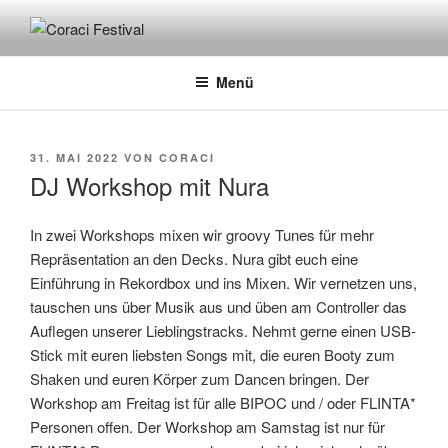
Zum
Inhalt
CORACI FESTIVAL
Festival Contre le Racisme Lüneburg
springen
Menü
VERÖFFENTLICHT
31. MAI 2022
VON
CORACI
AM
DJ Workshop mit Nura
In zwei Workshops mixen wir groovy Tunes für mehr
Repräsentation an den Decks. Nura gibt euch eine
Einführung in Rekordbox und ins Mixen. Wir vernetzen uns,
tauschen uns über Musik aus und üben am Controller das
Auflegen unserer Lieblingstracks. Nehmt gerne einen USB-
Stick mit euren liebsten Songs mit, die euren Booty zum
Shaken und euren Körper zum Dancen bringen. Der
Workshop am Freitag ist für alle BIPOC und / oder FLINTA*
Personen offen. Der Workshop am Samstag ist nur für