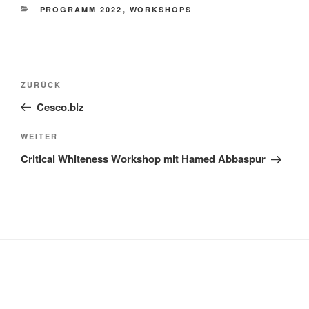
KATEGORIEN
PROGRAMM 2022
,
WORKSHOPS
Beitragsnavigation
Vorheriger
ZURÜCK
Beitrag
Cesco.blz
Nächster
WEITER
Beitrag
Critical Whiteness Workshop mit Hamed Abbaspur